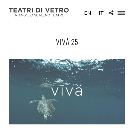
EN
|
IT
VĪVĂ 25