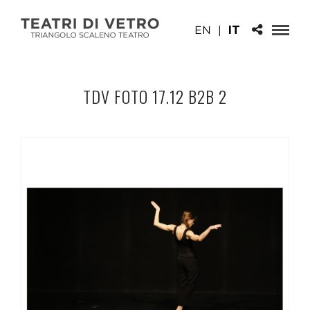
EN
|
IT
TDV FOTO 17.12 B2B 2