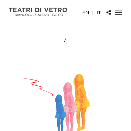
EN
|
IT
4