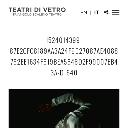
EN
|
IT
1524014399-
87E2CFC8189AA3A24F9027087AE4088
782EE1634F819BEA5648D2F99007EB4
3A-D_640