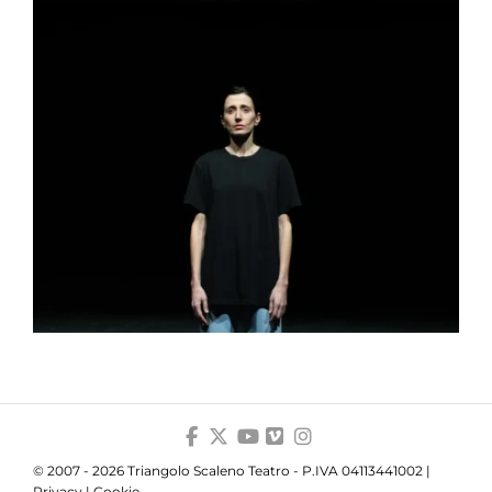
© 2007 - 2026 Triangolo Scaleno Teatro - P.IVA 04113441002 |
Privacy
|
Cookie