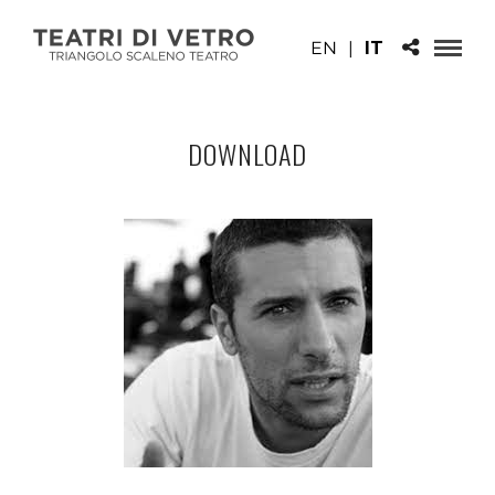
EN
|
IT
DOWNLOAD