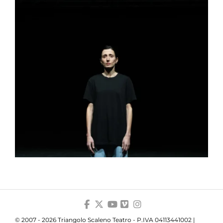
© 2007 - 2026 Triangolo Scaleno Teatro - P.IVA 04113441002 |