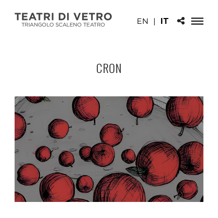
EN
|
IT
CRON