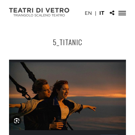
EN
|
IT
5_TITANIC