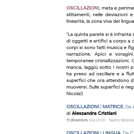
OSCILLAZIONI
, meta e perimet
slittamenti, nelle deviazioni 
linearità, la zona viva dei lin
"La quinta parete si è infranta 
di oggetti e artifici a corpo a 
corpi si sono fatti musica e f
narrazione. Apici e voragin
temporanee cristallizzazioni. 
manca, laggiù sotto i nostri p
ha preso ad oscillare e a flut
superfici che ora attendono di
muoversi. Sulle superfici e negl
Nicolai)
OSCILLAZIONI
|
MATRICE.
Da 
di
Alessandra Cristiani
11 dicembre
, ore 21,00 - Teatro Biblio
OSCILLAZIONI
|
LINGUA.
Da C