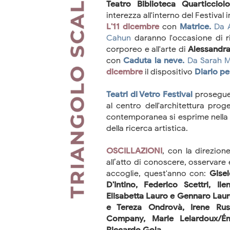
Teatro Biblioteca Quarticciolo
interezza all'interno del Festival
L'11 dicembre
con
Matrice.
Da A
Cahun
daranno l'occasione di ri
corporeo e all'arte di
Alessandra
con
Caduta la neve.
Da Sarah 
dicembre
il dispositivo
Diario pe
Teatri di Vetro Festival
prosegue
al centro dell'architettura prog
contemporanea si esprime nella 
della ricerca artistica.
OSCILLAZIONI
, con la direzion
all’atto di conoscere, osservare
accoglie, quest'anno con:
Gisel
D'Intino, Federico Scettri, 
Elisabetta Lauro e Gennaro Lauro
e Tereza Ondrovà, Irene Russ
Company, Marie Lelardoux/Émi