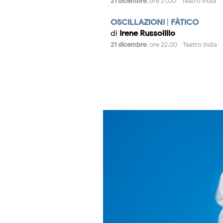
21 dicembre
, ore 21,00 - Teatro India
OSCILLAZIONI
|
FÀTICO
di
Irene Russolillo
21 dicembre
, ore 22,00 - Teatro India