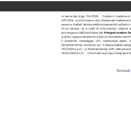
Ai sensi del d.lgs. 196/2003 – Codice in materia di 
679/2016, La informiamo che titolare del trattamento 
saranno trattati (anche elettronicamente) soltanto d
l'invio (anche via e-mail) di informazioni relative a
provengono dall'indirizzario del
triangolo scaleno te
evento, oppure da elenchi e servizi di pubblico domini
Il presente messaggio non costituisce spam. In
semplicemente
cliccando qui
. Il Responsabile desig
196/2003 e s.m.i. , è Roberta Nicolai. Tutti i dati per
30.06.2003 e s.m.i. - l'informativa privacy integrale è d
Richiedi 