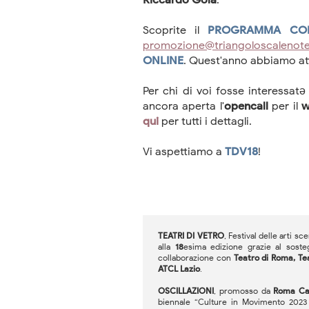
Riccardo Gola
.
Scoprite il
PROGRAMMA CO
promozione@triangoloscalenotea
ONLINE
. Quest'anno abbiamo at
Per chi di voi fosse interessat
ancora aperta l'
opencall
per il
w
qui
per tutti i dettagli.
Vi aspettiamo a
TDV18
!
TEATRI DI VETRO
, Festival delle arti 
alla
18
esima edizione grazie al sost
collaborazione con
Teatro di Roma, Tea
ATCL Lazio
.
OSCILLAZIONI
, promosso da
Roma Cap
biennale “Culture in Movimento 2023 -