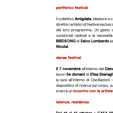
periferico festival
Il collettivo
Amigdala
, ideatore e 
direttori artistici di festival esclu
del loro programma. Un gesto di 
curatoriali radicali e la necessi
BIRDSONG
di
Salvo Lombardo
se
Nicolai
.
danae festival
Il 7 novembre
all'interno del
Dana
lavori
Se domani
di
Elisa Sbaragl
la luce all’interno di Oscillazio
dispositivo di ricerca sul corpo, su
si terrà un
incontro con le artiste
latenze, residenza