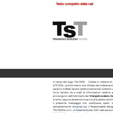
Testo completo della call
Ai sensi del d.lgs. 196/2003 – Codice in materia di 
679/2016, La informiamo che titolare del trattamento 
saranno trattati (anche elettronicamente) soltanto d
l'invio (anche via e-mail) di informazioni relative a
provengono dall'indirizzario del
triangolo scaleno te
evento, oppure da elenchi e servizi di pubblico domini
Il presente messaggio non costituisce spam. In
semplicemente
cliccando qui
. Il Responsabile desig
196/2003 e s.m.i. , è Roberta Nicolai. Tutti i dati per