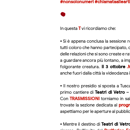
#nonsolonumeri
#chiamataalleart
In questa
T
vi ricordiamo che:
•
Si è appena conclusa la sessione 
tutti coloro che hanno partecipato, 
delle relazioni che si sono create e 
a guardare ancora più lontano, a i
folgorante creatura.
Il 3 ottobre
.
anche fuori dalla città la videodanza 
•
Il nostro presidio si sposta a Tus
primo cantiere di
Teatri di Vetro 
Con
TRASMISSIONI
torniamo in sala
trovate la sezione dedicata al
prog
aspettiamo per le aperture al pubbli
•
Mentre il destino di
Teatri di Vetr