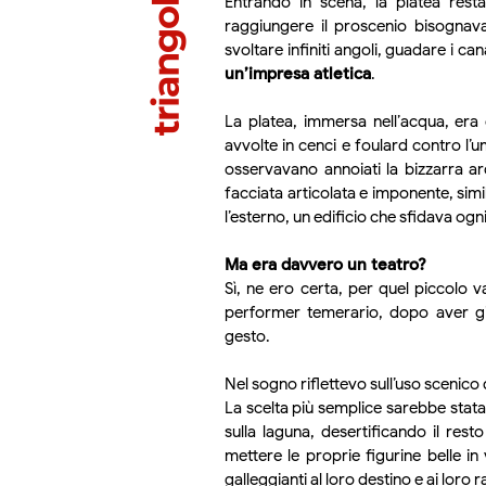
Entrando in scena, la platea res
raggiungere il proscenio bisognava 
svoltare infiniti angoli, guadare i can
un’impresa atletica
.
La platea, immersa nell’acqua, era 
avvolte in cenci e foulard contro l’um
osservavano annoiati la bizzarra a
facciata articolata e imponente, simi
l’esterno, un edificio che sfidava ogn
Ma era davvero un teatro?
Sì, ne ero certa, per quel piccolo 
performer temerario, dopo aver gir
gesto.
Nel sogno riflettevo sull’uso scenico d
La scelta più semplice sarebbe stata 
sulla laguna, desertificando il res
mettere le proprie figurine belle in 
galleggianti al loro destino e ai loro 