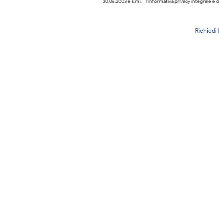
30.06.2003 e s.m.i. - l'informativa privacy integrale è d
Richiedi 