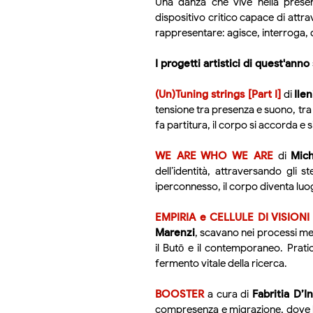
Una danza che vive nella prese
dispositivo critico capace di attra
rappresentare: agisce, interroga, d
I progetti artistici di quest'anno
(Un)Tuning strings [Part I]
di
Ile
tensione tra presenza e suono, tra s
fa partitura, il corpo si accorda e s
WE ARE WHO WE ARE
di
Mic
dell’identità, attraversando gli
iperconnesso, il corpo diventa luo
EMPIRIA e CELLULE DI VISIONI
Marenzi
, scavano nei processi met
il Butō e il contemporaneo. Pratic
fermento vitale della ricerca.
BOOSTER
a cura di
Fabritia D’
compresenza e migrazione, dove l’au