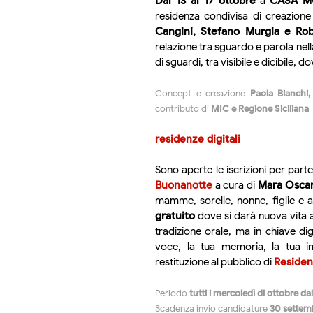
Dal 13 al 17 ottobre
a
CASA M
residenza condivisa di creazione
Cangini, Stefano Murgia e Rob
relazione tra sguardo e parola ne
di sguardi, tra visibile e dicibile, 
Concept e creazione
Paola Bianchi
contributo di
MIC e Regione Siciliana
residenze digitali
Sono aperte le iscrizioni per part
Buonanotte
a cura di
Mara Oscar
mamme, sorelle, nonne, figlie e
gratuito
dove si darà nuova vita a
tradizione orale, ma in chiave di
voce, la tua memoria, la tua i
restituzione al pubblico di
Residen
Periodo
tutti i mercoledì di ottobre dal
Scadenza invio candidature
30 settem