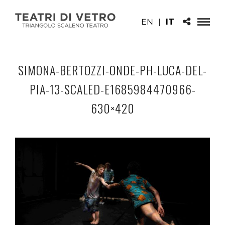
EN
|
IT
SIMONA-BERTOZZI-ONDE-PH-LUCA-DEL-
PIA-13-SCALED-E1685984470966-
630×420