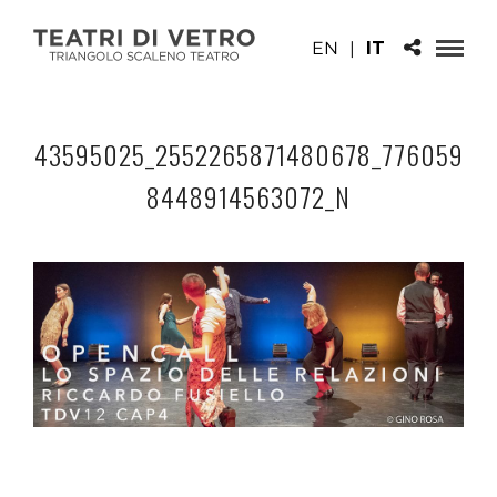
EN
|
IT
43595025_2552265871480678_776059
8448914563072_N