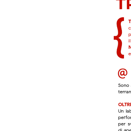
T
c
p
i
N
e
Sono a
terra
OLTR
Un la
perfo
per s
di
ape