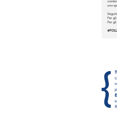
conte
uno spa
Seguit
Per gli
Per gli
#FOL
T
c
r
p
E
s
f