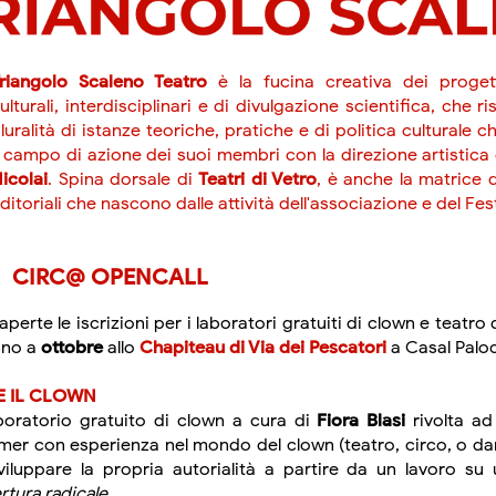
riangolo Scaleno Teatro
è la fucina creativa dei progetti
ulturali, interdisciplinari e di divulgazione scientifica, che r
luralità di istanze teoriche, pratiche e di politica culturale
l campo di azione dei suoi membri con la direzione artistica
icolai
. Spina dorsale di
Teatri di Vetro
, è anche la matrice d
ditoriali che nascono dalle attività dell'associazione e del Fest
CIRC@ OPENCALL
perte le iscrizioni per i laboratori gratuiti di clown e teatro 
nno a
ottobre
allo
Chapiteau di Via dei Pescatori
a Casal Palo
E IL CLOWN
boratorio gratuito di clown a cura di
Fiora Blasi
rivolta ad 
mer con esperienza nel mondo del clown (teatro, circo, o da
viluppare la propria autorialità a partire da un lavoro su
rtura radicale
.