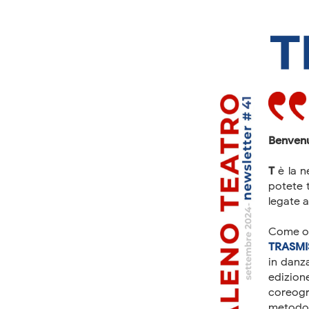
Benvenu
T
è la n
potete t
legate a
Come og
TRASMI
in danz
edizione
coreog
metodo