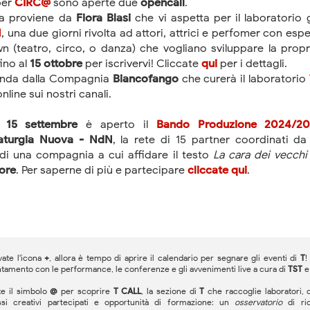
per
CIRC@
sono aperte due
opencall
.
ma proviene da
Fiora Blasi
che vi aspetta per il laboratorio 
N
, una due giorni rivolta ad attori, attrici e perfomer con es
wn (teatro, circo, o danza) che vogliano sviluppare la propri
ino al
15 ottobre
per iscrivervi! Cliccate
qui
per i dettagli.
onda dalla Compagnia
Biancofango
che curerà il laboratorio
nline sui nostri canali.
l
15 settembre
è aperto il
Bando Produzione 2024/20
turgia Nuova - NdN
, la rete di 15 partner coordinati da
 di una compagnia a cui affidare il testo
La cara dei vecchi
ore
. Per saperne di più e partecipare
cliccate qui
.
vate l'icona
+
, allora è tempo di aprire il calendario per segnare gli eventi di
T
!
ntamento con le performance, le conferenze e gli avvenimenti live a cura di
TST
e il simbolo
@
per scoprire
T CALL
, la sezione di
T
che raccoglie laboratori, 
si creativi partecipati e opportunità di formazione: un
osservatorio
di ric