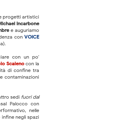
progetti artistici
ichael Incarbone
embre
e auguriamo
idenza con
VOICE
a).
ciare con un po'
olo Scaleno
con la
ità di confine tra
 le contaminazioni
ttro sedi
fuori dal
al Palocco con
rformativo, nelle
 infine negli spazi