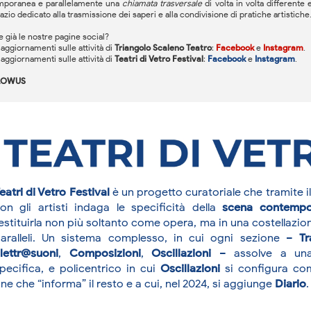
mporanea e parallelamente una
chiamata trasversale
di volta in volta differente 
zio dedicato alla trasmissione dei saperi e alla condivisione di pratiche artistiche
e già le nostre pagine social?
 aggiornamenti sulle attività di
Triangolo Scaleno Teatro
:
Facebook
e
Instagram
.
 aggiornamenti sulle attività di
Teatri di Vetro Festival
:
Facebook
e
Instagram
.
LOWUS
eatri di Vetro Festival
è un progetto curatoriale che tramite i
on gli artisti indaga le specificità della
scena contempo
estituirla non più soltanto come opera, ma in una costellazion
aralleli. Un sistema complesso, in cui ogni sezione –
Tr
lettr@suoni
,
Composizioni
,
Oscillazioni
– assolve a una
pecifica, e policentrico in cui
Oscillazioni
si configura com
ine che “informa” il resto e a cui, nel 2024, si aggiunge
Diario
.