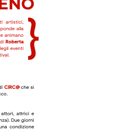
 artistici,
isponde alla
 che animano
 di
Roberta
egli eventi
ival.
di
CIRC@
che si
cco.
attori, attrici e
nza). Due giorni
 una condizione