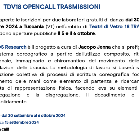
TDV18 OPENCALL TRASMISSIONI
perte le iscrizioni per due laboratori gratuiti di danza
dal 3
re 2024 a Tuscania
(VT) nell’ambito di
Teatri di Vetro 18 T
dono aperture pubbliche
il 5 e il 6 ottobre
.
S Research
è il progetto a cura di
Jacopo Jenna
che si prefi
stema coreografico a partire dall’utilizzo composito, rit
ionale, immaginario e chiromantico del movimento dell
olazioni delle braccia. La metodologia di lavoro si baserà s
uzione collettiva di processi di scrittura coreografica foc
ento delle mani come elemento di partenza e ricerca
tta di rappresentazione fisica, facendo leva su element
gregazione e la disgregazione, il decadimento e 
solidamento.
o
dal 30 settembre al 6 ottobre 2024
nza
15 settembre 2024
 call!