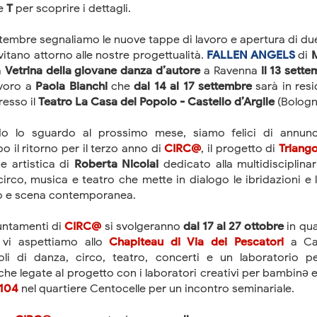
te
T
per scoprire i dettagli.
tembre segnaliamo le nuove tappe di lavoro e apertura di due 
itano attorno alle nostre progettualità.
FALLEN ANGELS
di
M
a
Vetrina della giovane danza d’autore
a Ravenna
il 13 sett
voro a
Paola Bianchi
che
dal 14 al 17 settembre
sarà in res
esso il
Teatro La Casa del Popolo - Castello d’Argile
(Bologn
do lo sguardo al prossimo mese, siamo felici di annun
po il ritorno per il terzo anno di
CIRC@
, il progetto di
Triang
ne artistica di
Roberta Nicolai
dedicato alla multidisciplinar
circo, musica e teatro che mette in dialogo le ibridazioni e
co e scena contemporanea.
untamenti di
CIRC@
si svolgeranno
dal 17 al 27 ottobre
in qua
 vi aspettiamo allo
Chapiteau di Via dei Pescatori
a Cas
oli di danza, circo, teatro, concerti e un laboratorio pe
che legate al progetto con i laboratori creativi per bambinə e
104
nel quartiere Centocelle per un incontro seminariale.