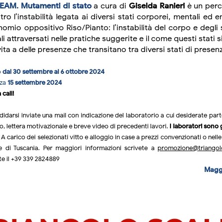
EAM. Mutamenti di stato
a cura di
Giselda Ranieri
è un perc
tro l’instabilità legata ai diversi stati corporei, mentali ed 
nomio oppositivo Riso/Pianto: l’instabilità del corpo e degli 
i attraversati nelle pratiche suggerite e il come questi stati 
ita a delle presenze che transitano tra diversi stati di presen
o
dal 30 settembre al 6 ottobre 2024
nza
15 settembre 2024
 call!
didarsi inviate una mail con indicazione del laboratorio a cui desiderate part
o, lettera motivazionale e breve video di precedenti lavori.
I laboratori sono 
i. A carico dei selezionati vitto e alloggio in case a prezzi convenzionati o nel
ve di Tuscania. Per maggiori informazioni scrivete a
promozione@triangolo
e il +39 339 2824889
Maggi