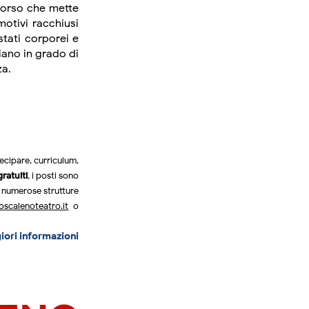
orso che mette
emotivi racchiusi
stati corporei e
siano in grado di
za.
ecipare, curriculum,
gratuiti
, i posti sono
le numerose strutture
scalenoteatro.it
o
ori informazioni