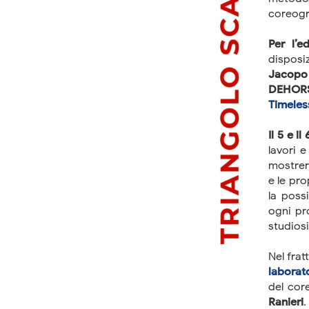
coreogr
Per l’e
disposi
Jacopo
DEHOR
Timeles
Il 5 e il
lavori 
mostrerà
e le pr
la poss
ogni pr
studiosi
Nel fra
laborato
del co
Ranieri
.