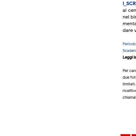
I_SCR
al cen
nel bi
mental
dare v
Period
Scade
Leggi la
Per can
due fot
limitat
ricetti
chiamat