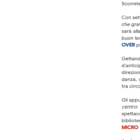
Scorre
Con set
che grav
sarà all
buon la
OVER
pr
Gettan
d'antici
direzio
danza, 
tra cir
Gli app
centro
:
spettac
bibliote
MICRO 