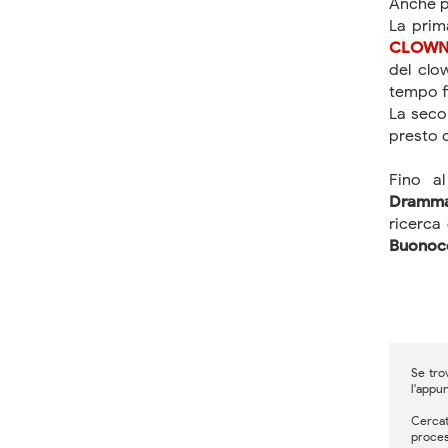
Anche 
La pri
CLOW
del clo
tempo f
La sec
presto o
Fino a
Dramma
ricerca
Buonoc
Se tro
l'appu
Cercat
proces