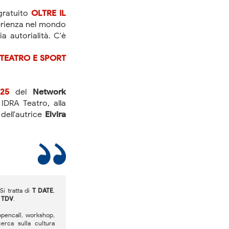
gratuito
OLTRE IL
perienza nel mondo
a autorialità. C'è
TEATRO E SPORT
25
del
Network
 IDRA Teatro, alla
dell'autrice
Elvira
 Si tratta di
T DATE
,
e
TDV
.
opencall, workshop,
erca sulla cultura