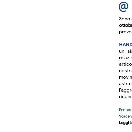
Sono a
ottob
preve
HAND
un si
relaz
artic
costr
movim
astra
l’ag
ricon
Period
Scade
Leggi la