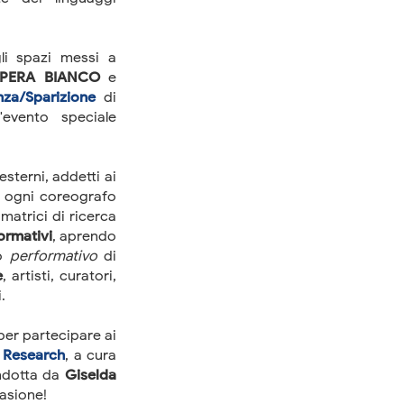
gli spazi messi a
PERA BIANCO
e
nza/Sparizione
di
evento speciale
sterni, addetti ai
ui ogni coreografo
matrici di ricerca
rmativi
, aprendo
lo
performativo
di
e
, artisti, curatori,
.
er partecipare ai
Research
, a cura
dotta da
Giselda
casione!