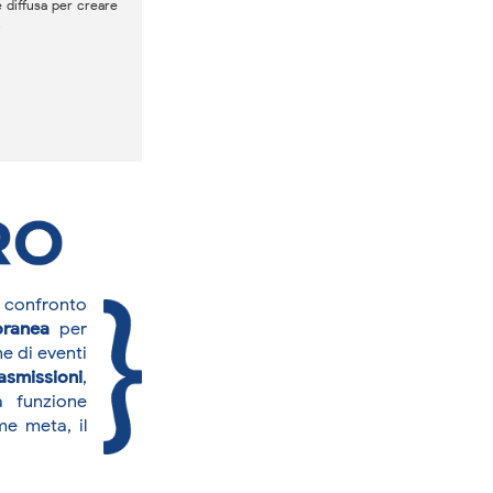
e diffusa per creare
.
l confronto
ranea
per
e di eventi
asmissioni
,
 funzione
e meta, il