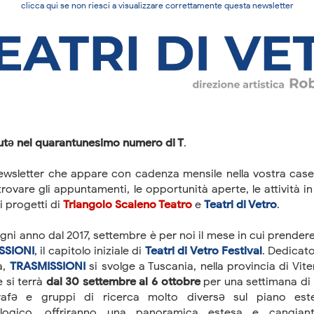
clicca qui se non riesci a visualizzare correttamente questa newsletter
tə nel quarantunesimo numero di T
.
ewsletter che appare con cadenza mensile nella vostra casel
rovare gli appuntamenti, le opportunità aperte, le attività in
i progetti di
Triangolo Scaleno Teatro
e
Teatri di Vetro
.
ni anno dal 2017, settembre è per noi il mese in cui prendere
SSIONI
, il capitolo iniziale di
Teatri di Vetro Festival
. Dedicato
a,
TRASMISSIONI
si svolge a Tuscania, nella provincia di Vit
 si terrà
dal 30 settembre al 6 ottobre
per una settimana di r
rafə e gruppi di ricerca molto diversə sul piano est
logico, offriranno una panoramica estesa e cangiant