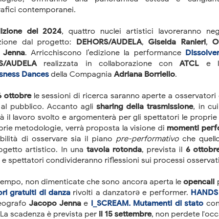
afici contemporanei.
dizione del 2024
, quattro nuclei artistici lavoreranno ne
zione dal progetto:
DEHORS/AUDELA
,
Giselda Ranieri
,
O
 Jenna
. Arricchiscono l’edizione la performance
Dissolve
S/AUDELA
realizzata in collaborazione con
ATCL
e l'
sness Dances
della Compagnia
Adriana Borriello
.
 6 ottobre
le sessioni di ricerca saranno aperte a osservatori e
e al pubblico. Accanto agli
sharing della trasmissione
, in c
 il lavoro svolto e argomenterà per gli spettatori le proprie 
oprie metodologie, verrà proposta la visione di
momenti perfo
ibilità di osservare sia il piano
pre-performativo
che quel
ogetto artistico. In una
tavola rotonda
, prevista il
6 ottobr
 e spettatori condivideranno riflessioni sui processi osservati
ttempo, non dimenticate che sono ancora aperta le
opencall
p
ri gratuiti di danza
rivolti a danzatorə e performer.
HANDS 
reografo
Jacopo Jenna
e
I_SCREAM. Mutamenti di stato
con
 La scadenza è prevista per
il 15 settembre
, non perdete l'oc