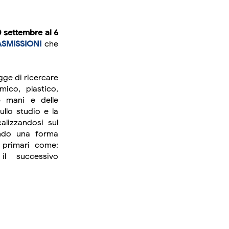
0 settembre al 6
RASMISSIONI
che
gge di ricercare
mico, plastico,
e mani e delle
ullo studio e la
alizzandosi sul
ndo una forma
i primari come:
il successivo