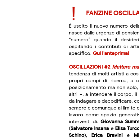
FANZINE OSCILL
È uscito il nuovo numero del
nasce dalle urgenze di pensier
“numero” quando il desider
ospitando i contributi di art
specifico.
Qui l'anteprima!
OSCILLAZIONI #2
Mettere man
tendenza di molti artisti a cost
propri campi di ricerca, a c
posizionamento ma non solo, a
altri –, a intendere il corpo, 
da indagare e decodificare, c
sempre e comunque al limite d
lavoro come spazio generati
interventi di:
Giovanna Sum
(
Salvatore Insana
e
Elisa Turc
Schino
),
Erica Bravini
e
M