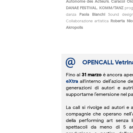
Autonome des Acteurs
,
Caracol Olo
DANAE FESTIVAL
,
KOMM/TANZ
prog
danza
Paola Bianchi
Sound desi
Collaborazione artistica
Roberta Nico
Akropolis
OPENCALL Vetrina 
Fino al
31 marzo
è ancora apert
eXtra
all'interno dell’azione d
generazioni di autori e aut
supportarne l’emersione nel p
La call si rivolge ad autori e a
compagnie che operano nell’
della performing art senza 
spettacoli da meno di 5 an