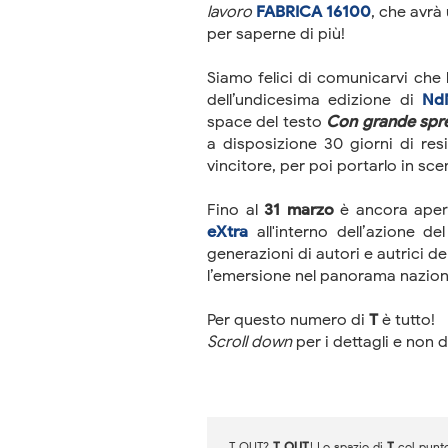
lavoro
FABRICA 16100
, che avrà
per saperne di più!
Siamo felici di comunicarvi ch
dell’undicesima edizione di
Nd
space del testo
Con grande spre
a disposizione 30 giorni di re
vincitore, per poi portarlo in scena
Fino al
31 marzo
è ancora apert
eXtra
all'interno dell’azione de
generazioni di autori e autrici 
l’emersione nel panorama nazion
Per questo numero di
T
è tutto!
Scroll down
per i dettagli e non 
T OUT?
T OUT
! Lo spazio di
T
col punt