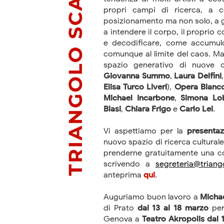
propri campi di ricerca, a co
posizionamento ma non solo, a gua
a intendere il corpo, il proprio
e decodificare, come accumul
comunque al limite del caos. Ma
spazio generativo di nuove cr
Giovanna Summo
,
Laura Delfini
Elisa Turco Liveri
),
Opera Bianc
Michael Incarbone
,
Simona Lo
Blasi
,
Chiara Frigo
e
Carlo Lei
.
Vi aspettiamo per la
presentaz
nuovo spazio di ricerca cultural
prenderne gratuitamente una co
scrivendo a
segreteria@triango
anteprima
qui
.
Auguriamo buon lavoro a
Micha
di Prato
dal 13 al 18 marzo
pe
Genova a
Teatro Akropolis
dal 