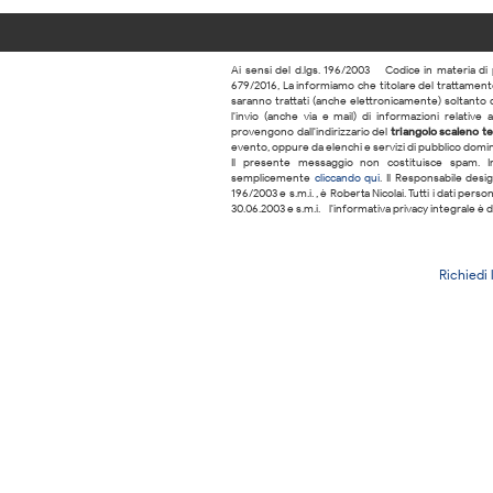
Ai sensi del d.lgs. 196/2003 – Codice in materia di 
679/2016, La informiamo che titolare del trattamento 
saranno trattati (anche elettronicamente) soltanto d
l'invio (anche via e-mail) di informazioni relative a
provengono dall'indirizzario del
triangolo scaleno te
evento, oppure da elenchi e servizi di pubblico domini
Il presente messaggio non costituisce spam. In
semplicemente
cliccando qui
. Il Responsabile desig
196/2003 e s.m.i. , è Roberta Nicolai. Tutti i dati per
30.06.2003 e s.m.i. - l'informativa privacy integrale è d
Richiedi 