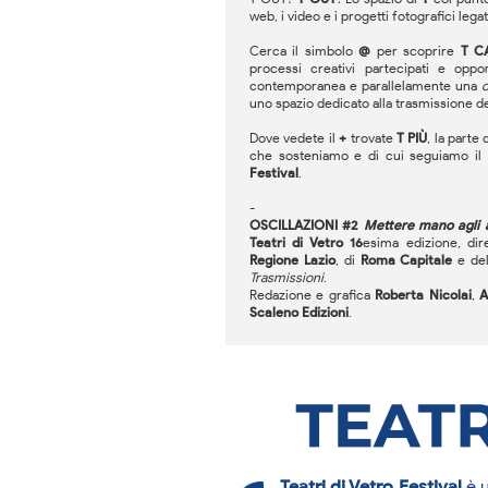
web, i video e i progetti fotografici legati
Cerca il simbolo
@
per scoprire
T C
processi creativi partecipati e opp
contemporanea e parallelamente una
uno spazio dedicato alla trasmissione dei
Dove vedete il
+
trovate
T PIÙ
, la parte 
che sosteniamo e di cui seguiamo il p
Festival
.
-
OSCILLAZIONI #2
Mettere mano agli a
Teatri di Vetro 16
esima edizione, dir
Regione Lazio
, di
Roma Capitale
e de
Trasmissioni
.
Redazione e grafica
Roberta Nicolai
,
A
Scaleno Edizioni
.
Teatri di Vetro Festival
è u