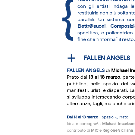
con gli artisti indaga l
restituirla non più soltan
paralleli. Un sistema c
Elettr@suoni
,
Composizi
specifica, e policentrico
fine che “informa” il resto.
FALLEN ANGELS
FALLEN ANGELS
di
Michael I
Prato dal
13 al 18 marzo
, parte
pubblico, nello spazio del 
manifesti, urlati e disperati. 
si sviluppa intersecando corpo 
alternanze, tagli, ma anche cris
Dal 13 al 18 marzo
- Spazio K, Prato
Idea e coreografia
Michael lncarbon
contributo di
MiC
e
Regione Siciliana